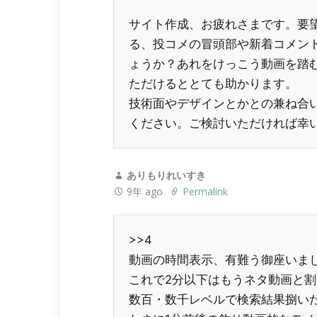
サイト作成、お疲れさまです。要
る、投コメの冒頭部や新着コメン
ょうか？あれをけっこう動画を踏
ただけるととても助かります。
技術面やデザインとかとの兼ね合
ください。ご検討いただければ幸
ありもりれいすき
9年 ago
Permalink
>>4
動画の時間表示、有難う御座いま
これで2分以下はもうネタ動画と割
数百・数千レベルで検索結果捌い