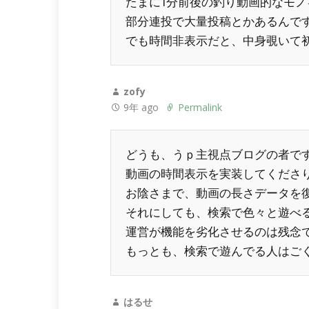
たまに1分前後の釣り動画的なモノ
部分連投で大量投稿とかあるんで
でも時間非表示だと、中身覗いて
zofy
9年 ago
Permalink
どうも、うｐ主視点ブログの者で
動画の時間表示を実装してくださ
お陰さまで、動画の長さデータを
それにしても、検索で色々と遊べ
運営が機能を劣化させるのは残念
もっとも、検索で遊んでる人はご
はるせ