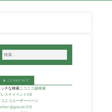
ごくりんについて
ニッチな検索
ニコニコ超検索
デレステイベントDB
ニコニコユーザーページ
witter:@gokulin316