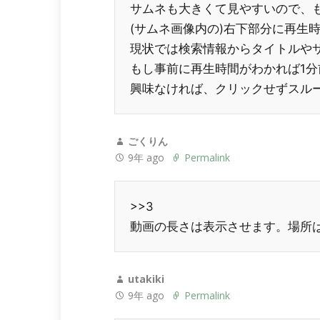
サムネも大きくて見やすいので、
(サムネ画像内の)右下部分に再生
現状では検索情報からタイトルや
もし事前に再生時間がわかれば1分
興味なければ、クリックせずスル
ごくりん
9年 ago
Permalink
>>3
動画の長さは表示させます。場所
utakiki
9年 ago
Permalink